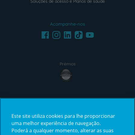
Soluções de acesso e Planos de saúde
Acompanhe-nos
Facebook
LinkedIn
Youtube
Instagram
TikTok
Prémios
award4
Certificações
Este site utiliza cookies para lhe proporcionar
certification2
certification3
uma melhor experiência de navegação.
Poderá a qualquer momento, alterar as suas