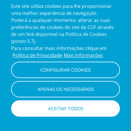
Certificações
Este site utiliza cookies para lhe proporcionar
uma melhor experiência de navegação.
Poderá a qualquer momento, alterar as suas
preferências de cookies do site da CUF através
de um link disponível na Política de Cookies
(ponto 5.7).
Reclamações e Elogios
Para consultar mais informações clique em
Reclamações
Política de Privacidade
Mais Informações
e
elogios
CONFIGURAR COOKIES
Política de Privacidade e Cookies
Terms
Configurar Cookies
Termos e Condições
APENAS OS NECESSÁRIOS
and
Declaração de Acessibilidade
Privacy
Canal de Denúncias
Informações legais
Policy
© CUF 2026 Todos os direitos reservados
ACEITAR TODOS
Marcações
Médicos