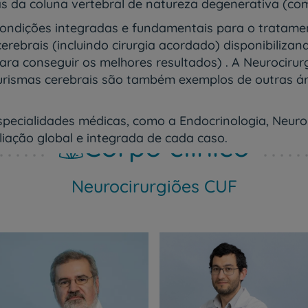
 da coluna vertebral de natureza degenerativa (como
ondições integradas e fundamentais para o tratame
 cerebrais (incluindo cirurgia acordado) disponibil
a conseguir os melhores resultados) . A Neurocirurgi
neurismas cerebrais são também exemplos de outras 
specialidades médicas, como a Endocrinologia, Neurol
Corpo clínico
iação global e integrada de cada caso.
Neurocirurgiões CUF
Prevenção e bem-esta