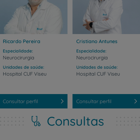
Grandes Áreas da Saú
Ricardo Pereira
Cristiano Antunes
Serviços CUF
Especialidade
Especialidade
Neurocirurgia
Neurocirurgia
Unidades de saúde
Unidades de saúde
Hospital
CUF
Viseu
Hospital
CUF
Viseu
Plano +CUF
My CUF
Consultar perfil
Consultar perfil
Consultas
Clientes e acompanhantes
CUF Academic Center