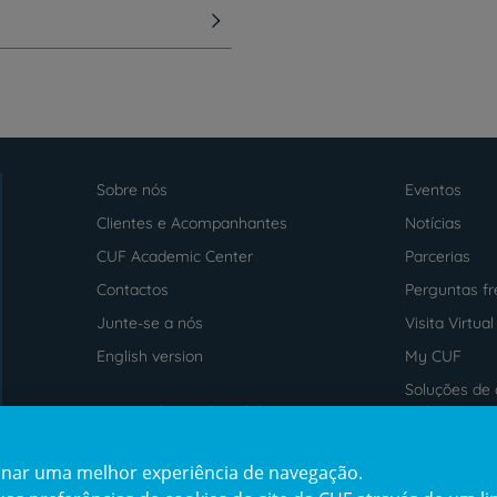
Sobre nós
Eventos
Menu
footer
Clientes e Acompanhantes
Notícias
CUF Academic Center
Parcerias
Contactos
Perguntas f
Junte-se a nós
Visita Virtual
English version
My CUF
Soluções de 
Intermediação de Crédito
saúde
cionar uma melhor experiência de navegação.
Prémios
Certificaçõe