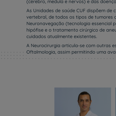
um
(cérebro, medula e nervos) e das doenças
leitor
As Unidades de saúde CUF dispõem de c
de
tela;
vertebral, de todos os tipos de tumores
Pressione
Neuronavegação (tecnologia essencial par
Control-
hipófise e o tratamento cirúrgico de a
F10
cuidados atualmente existentes.
para
abrir
A Neurocirurgia articula-se com outras e
um
Oftalmologia, assim permitindo uma aval
menu
de
acessibilidade.