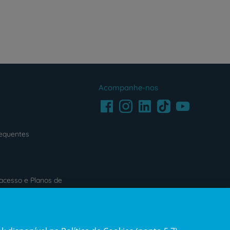
Acompanhe-nos
Facebook
LinkedIn
Youtube
Instagram
TikTok
requentes
acesso e Planos de
s
Reclamações e Elogios