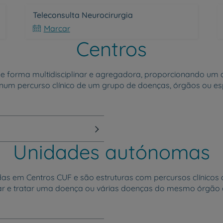
Teleconsulta Neurocirurgia
Para profissionais
Marcar
Centros
Sobre nós
Contacte-nos
de forma multidisciplinar e agregadora, proporcionando
num percurso clínico de um grupo de doenças, órgãos ou es
PT
EN
Unidades autónomas
 em Centros CUF e são estruturas com percursos clínicos de
ar e tratar uma doença ou várias doenças do mesmo órgão 