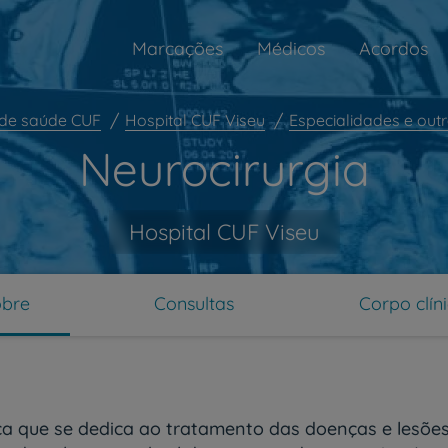
Marcações
Médicos
Acordos
de saúde CUF
Hospital CUF Viseu
Especialidades e out
Neurocirurgia
Hospital CUF Viseu
obre
Consultas
Corpo clín
ica que se dedica ao tratamento das doenças e lesões