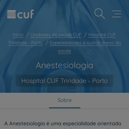
Observação:
Passar
Prevenção e bem-estar
este
para
site
o
Grandes Áreas da Saúde
inclui
conteúdo
um
principal
Serviços CUF
sistema
Início
Unidades de saúde CUF
Hospital CUF
de
Plano +CUF
Trindade - Porto
Especialidades e outras áreas da
acessibilidade.
saúde
My CUF
Clientes e acompanhantes
Anestesiologia
CUF Academic Center
Hospital CUF Trindade - Porto
Para profissionais
Sobre nós
Contacte-nos
Sobre
PT
EN
A Anestesiologia é uma especialidade orientada