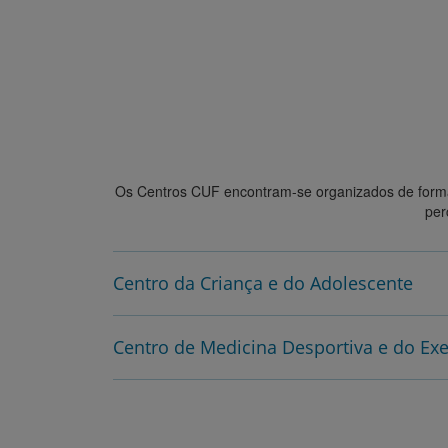
um
Ver tempo médio de espera
leitor
de
tela;
Pressione
Control-
F10
para
abrir
um
Os Centros CUF encontram-se organizados de form
menu
per
de
acessibilidade.
Centro da Criança e do Adolescente
Centro de Medicina Desportiva e do Exe