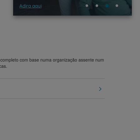
Adira aqui
Sab
r
de
o completo com base numa organização assente num
cas.