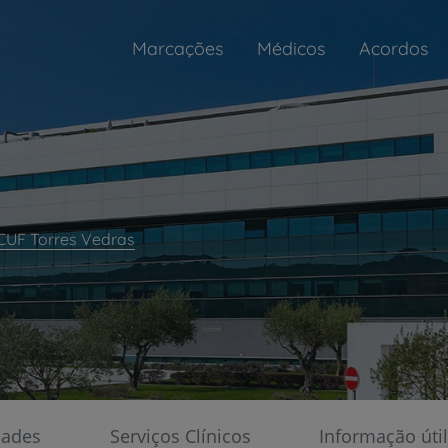
Marcações
Médicos
Acordos
 CUF Torres Vedras
o
My CUF
Gerir a sua saúde nunca foi tão fácil
dades
Serviços Clínicos
Informação útil