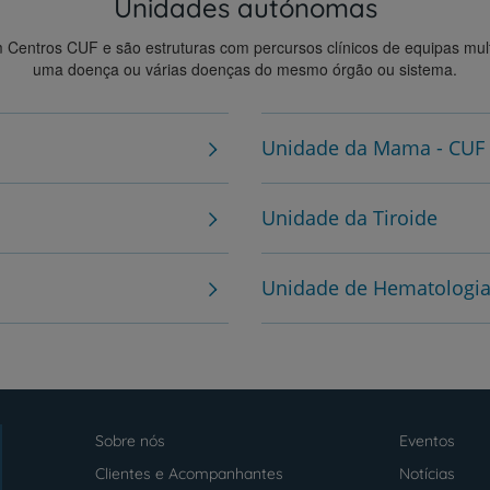
Unidades autónomas
My CUF
ntros CUF e são estruturas com percursos clínicos de equipas multidi
Clientes e acompanhantes
uma doença ou várias doenças do mesmo órgão ou sistema.
CUF Academic Center
Unidade da Mama - CUF
Para profissionais
Unidade da Tiroide
Sobre nós
Unidade de Hematologia
Contacte-nos
Sobre nós
Eventos
Menu
footer
Clientes e Acompanhantes
Notícias