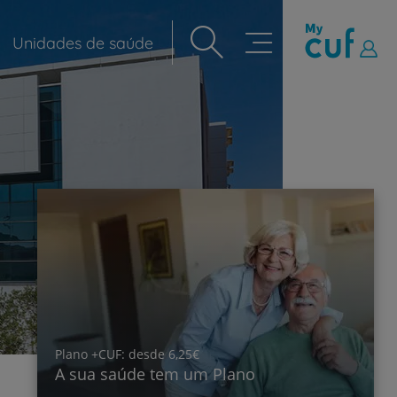
Unidades de saúde
Navegação
principal
Ciru
Ino
Plano +CUF: desde 6,25€
A sua saúde tem um Plano
joe