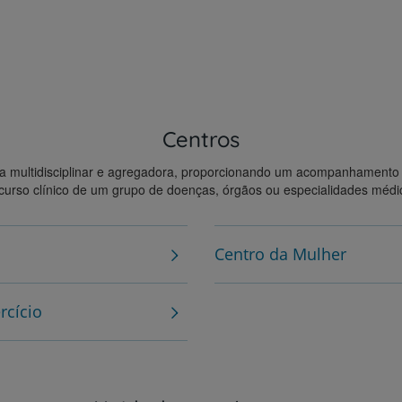
Saiba mais
Prevenção e bem-esta
Centros
Grandes Áreas da Saú
a multidisciplinar e agregadora, proporcionando um acompanhament
curso clínico de um grupo de doenças, órgãos ou especialidades médi
Serviços CUF
Centro da Mulher
rcício
Plano +CUF