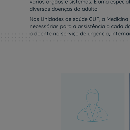
um
vários órgãos e sistemas. É uma especia
leitor
diversas doenças do adulto.
de
tela;
Nas Unidades de saúde CUF, a Medicina I
Pressione
necessárias para a assistência a cada do
Control-
o doente no serviço de urgência, interna
F10
para
abrir
um
menu
de
acessibilidade.