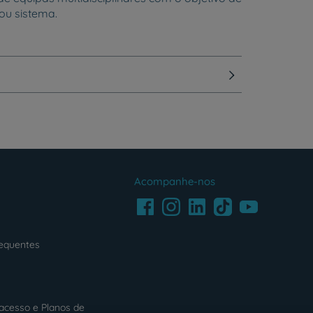
ou sistema.
Acompanhe-nos
Facebook
LinkedIn
Youtube
Instagram
TikTok
requentes
acesso e Planos de