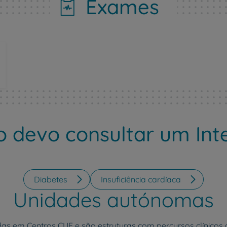
Exames
CUF Academic Center
Para profissionais
Sobre nós
Contacte-nos
 devo consultar um Inte
PT
EN
Diabetes
Insuficiência cardíaca
Unidades autónomas
 em Centros CUF e são estruturas com percursos clínicos de