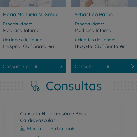
Prevenção e bem-esta
Maria Manuela N. Grego
Sebastião Barba
Especialidade
Especialidade
Grandes Áreas da Saú
Medicina Interna
Medicina Interna
Unidades de saúde
Unidades de saúde
Hospital
CUF
Santarém
Hospital
CUF
Santarém
Serviços CUF
Consultar perfil
Consultar perfil
Consultas
Plano +CUF
My CUF
Consulta Hipertensão e Risco
Cardiovascular
Clientes e acompanhantes
Marcar
Saiba mais