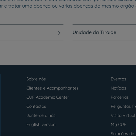
ar e tratar uma doença ou várias doenças do mesmo órgão 
Unidade da Tiroide
Sobre nós
Eventos
Menu
footer
Clientes e Acompanhantes
Notícias
CUF Academic Center
Parcerias
Contactos
Perguntas f
Junte-se a nós
Visita Virtual
English version
My CUF
Soluções de 