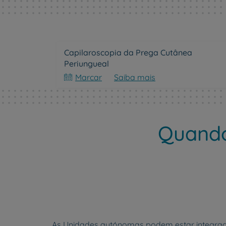
Capilaroscopia da Prega Cutânea
Periungueal
Marcar
Saiba mais
Quando
As Unidades autónomas podem estar integradas