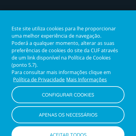
Certificações
Este site utiliza cookies para lhe proporcionar
uma melhor experiência de navegação.
Poderá a qualquer momento, alterar as suas
preferências de cookies do site da CUF através
de um link disponível na Política de Cookies
(ponto 5.7).
Reclamações e Elogios
Para consultar mais informações clique em
Reclamações
Política de Privacidade
Mais Informações
e
elogios
CONFIGURAR COOKIES
Política de Privacidade e Cookies
Terms
Configurar Cookies
Termos e Condições
APENAS OS NECESSÁRIOS
and
Declaração de Acessibilidade
Privacy
Canal de Denúncias
Informações legais
Policy
© CUF 2026 Todos os direitos reservados
ACEITAR TODOS