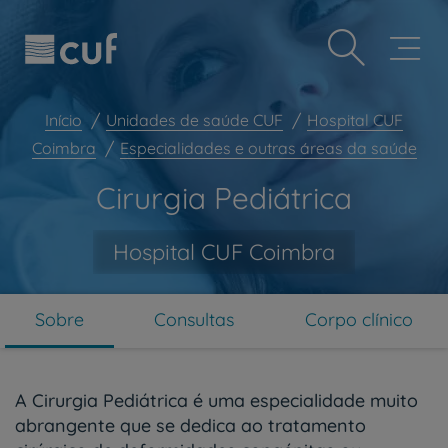
Observação:
Passar
Prevenção e bem-estar
este
para
site
o
Grandes Áreas da Saúde
inclui
conteúdo
um
principal
Serviços CUF
sistema
Início
Unidades de saúde CUF
Hospital CUF
de
Plano +CUF
Coimbra
Especialidades e outras áreas da saúde
acessibilidade.
My CUF
Cirurgia Pediátrica
Clientes e acompanhantes
CUF Academic Center
Hospital CUF Coimbra
Para profissionais
Sobre nós
Sobre
Consultas
Corpo clínico
Contacte-nos
PT
EN
A Cirurgia Pediátrica é uma especialidade muito
abrangente que se dedica ao tratamento