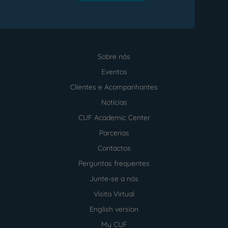
cirúrgicos de excelência em ambiente pediátrico,
com precisão e segurança para a criança e para
o jovem. Esta especialidade trabalha em estreita
articulação com outras especialidades como a
Sobre nós
Pediatria ou a Anestesiologia e serviços com o
Menu
Atendimento Permanente, o Internamento e os
footer
Eventos
Cuidados Intensivos e Intermédios.
Clientes e Acompanhantes
Notícias
CUF Academic Center
Parcerias
Contactos
Perguntas frequentes
Junte-se a nós
Visita Virtual
English version
My CUF