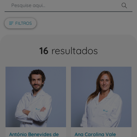
Pesq
FILTROS
16
resultados
António Benevides de
Ana Carolina Vale