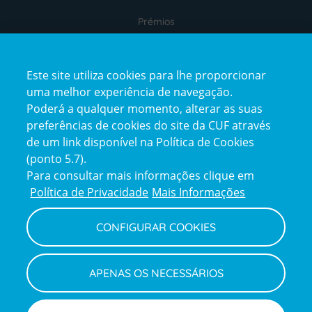
Prémios
Este site utiliza cookies para lhe proporcionar
uma melhor experiência de navegação.
Poderá a qualquer momento, alterar as suas
preferências de cookies do site da CUF através
de um link disponível na Política de Cookies
(ponto 5.7).
Reclamações e Elogios
Para consultar mais informações clique em
Reclamações
Política de Privacidade
Mais Informações
e
elogios
CONFIGURAR COOKIES
Política de Privacidade e Cookies
Terms
Configurar Cookies
Termos e Condições
APENAS OS NECESSÁRIOS
and
Declaração de Acessibilidade
Privacy
Canal de Denúncias
Informações legais
Policy
© CUF 2026 Todos os direitos reservados