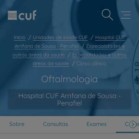
Observação:
Passar
Prevenção e bem-estar
este
para
site
o
Grandes Áreas da Saúde
inclui
conteúdo
um
principal
Serviços CUF
sistema
Início
Unidades de saúde CUF
Hospital CUF
de
Plano +CUF
Arrifana de Sousa - Penafiel
Especialidades e
acessibilidade.
outras áreas da saúde
Especialidades e outras
My CUF
áreas da saúde
Corpo clínico
Clientes e acompanhantes
Oftalmologia
CUF Academic Center
Para profissionais
Hospital CUF Arrifana de Sousa -
Sobre nós
Penafiel
Contacte-nos
PT
EN
Sobre
Consultas
Exames
Corpo