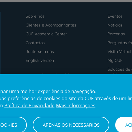
Sobre nós
Eventos
Menu
footer
Clientes e Acompanhantes
Notícias
CUF Academic Center
Parcerias
Contactos
Perguntas f
Junte-se a nós
Visita Virtual
English version
My CUF
Soluções de 
Intermediação de Crédito
saúde
cionar uma melhor experiência de navegação.
Prémios
s preferências de cookies do site da CUF através de um link
em
Política de Privacidade
Mais Informações
COOKIES
APENAS OS NECESSÁRIOS
AC