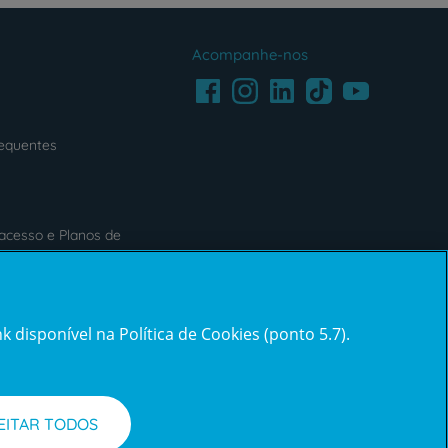
Acompanhe-nos
Facebook
LinkedIn
Youtube
Instagram
TikTok
requentes
acesso e Planos de
Reclamações e Elogios
 disponível na Política de Cookies (ponto 5.7).
Reclamações
e
elogios
EITAR TODOS