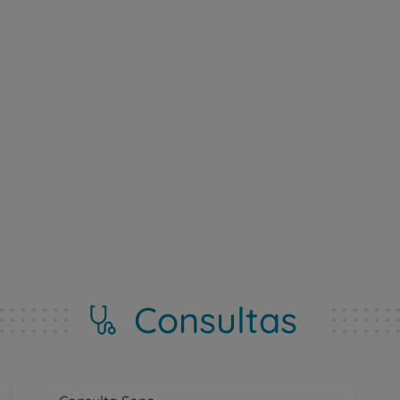
My CUF
Clientes e acompanhantes
CUF Academic Center
Para profissionais
Sobre nós
Contacte-nos
Consultas
PT
EN