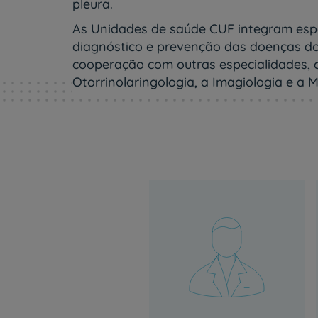
um
pleura.
leitor
As Unidades de saúde CUF integram espe
de
tela;
diagnóstico e prevenção das doenças do 
Pressione
cooperação com outras especialidades, co
Control-
Otorrinolaringologia, a Imagiologia e a M
F10
para
abrir
um
menu
de
acessibilidade.