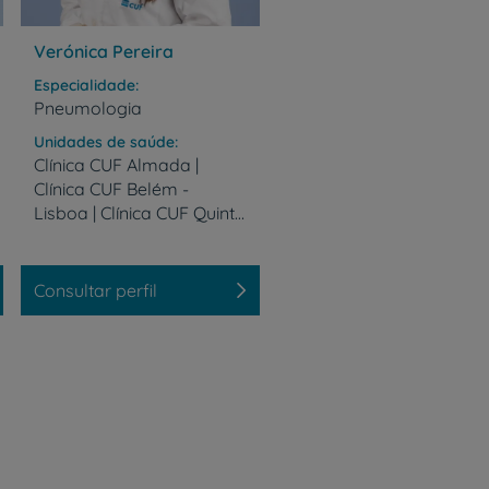
Verónica Pereira
Especialidade
Pneumologia
r
Unidades de saúde
Clínica CUF Almada |
Clínica CUF Belém -
Lisboa | Clínica CUF Quinta da Lomba - Barreiro
de
Consultar perfil