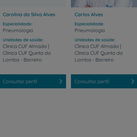
Carolina da Silva Alves
Carlos Alves
Especialidade
Especialidade
Pneumologia
Pneumologia
Prevenção e bem-esta
Unidades de saúde
Unidades de saúde
Clínica CUF Almada |
Clínica CUF Almada |
Clínica CUF Quinta da
Clínica CUF Quinta da
Lomba - Barreiro
Lomba - Barreiro
Grandes Áreas da Saú
Consultar perfil
Consultar perfil
Serviços CUF
Plano +CUF