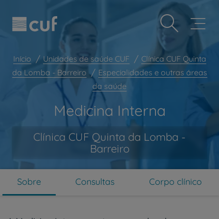
Observação:
Passar
Prevenção e bem-estar
este
para
site
o
Grandes Áreas da Saúde
inclui
conteúdo
um
principal
Serviços CUF
sistema
Início
Unidades de saúde CUF
Clínica CUF Quinta
de
Plano +CUF
da Lomba - Barreiro
Especialidades e outras áreas
acessibilidade.
da saúde
My CUF
Clientes e acompanhantes
Medicina Interna
CUF Academic Center
Clínica CUF Quinta da Lomba -
Para profissionais
Barreiro
Sobre nós
Contacte-nos
Sobre
Consultas
Corpo clínico
PT
EN