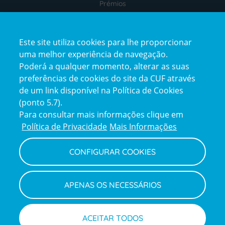
Prémios
Este site utiliza cookies para lhe proporcionar
uma melhor experiência de navegação.
Poderá a qualquer momento, alterar as suas
preferências de cookies do site da CUF através
de um link disponível na Política de Cookies
(ponto 5.7).
Reclamações e Elogios
Para consultar mais informações clique em
Reclamações
Política de Privacidade
Mais Informações
e
elogios
CONFIGURAR COOKIES
Política de Privacidade e Cookies
Terms
Configurar Cookies
Termos e Condições
APENAS OS NECESSÁRIOS
and
Declaração de Acessibilidade
Privacy
Canal de Denúncias
Informações legais
Policy
© CUF 2026 Todos os direitos reservados
ACEITAR TODOS