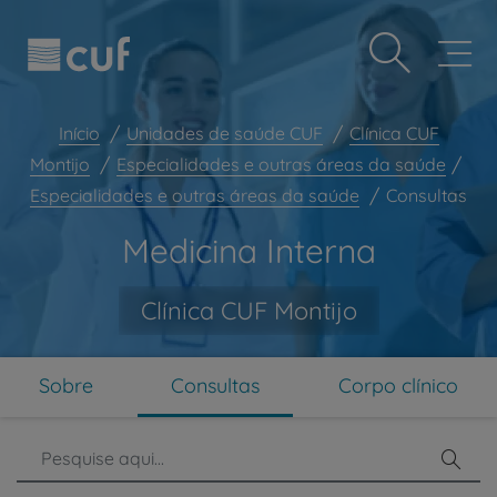
Observação:
Passar
Prevenção e bem-estar
este
para
site
o
Grandes Áreas da Saúde
inclui
conteúdo
um
principal
Serviços CUF
sistema
Início
Unidades de saúde CUF
Clínica CUF
de
Plano +CUF
Montijo
Especialidades e outras áreas da saúde
acessibilidade.
Especialidades e outras áreas da saúde
Consultas
My CUF
Clientes e acompanhantes
Medicina Interna
CUF Academic Center
Clínica CUF Montijo
Para profissionais
Sobre nós
Contacte-nos
Sobre
Consultas
Corpo clínico
PT
EN
Pesq