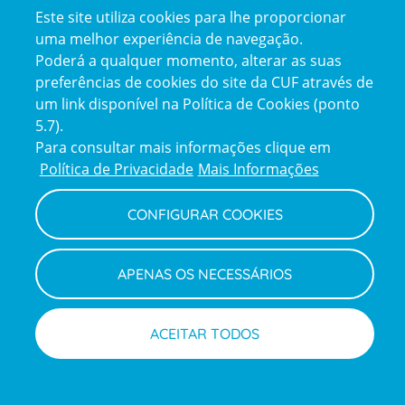
Este site utiliza cookies para lhe proporcionar
uma melhor experiência de navegação.
Poderá a qualquer momento, alterar as suas
preferências de cookies do site da CUF através de
um link disponível na Política de Cookies (ponto
Reclamações e Elogios
5.7).
Reclamações
Para consultar mais informações clique em
e
elogios
Política de Privacidade
Mais Informações
CONFIGURAR COOKIES
Política de Privacidade e Cookies
Terms
Configurar Cookies
Termos e Condições
and
Declaração de Acessibilidade
Privacy
Canal de Denúncias
Informações legais
APENAS OS NECESSÁRIOS
Policy
© CUF 2026 Todos os direitos reservados
ACEITAR TODOS
Marcações
Médicos