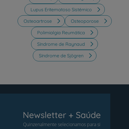
Lupus Eritematoso Sistémico
Osteoartrose
Osteoporose
Polimialgia Reumática
Síndrome de Raynaud
Síndrome de Sjögren
Newsletter + Saúde
Quinzenalmente selecionamos para si