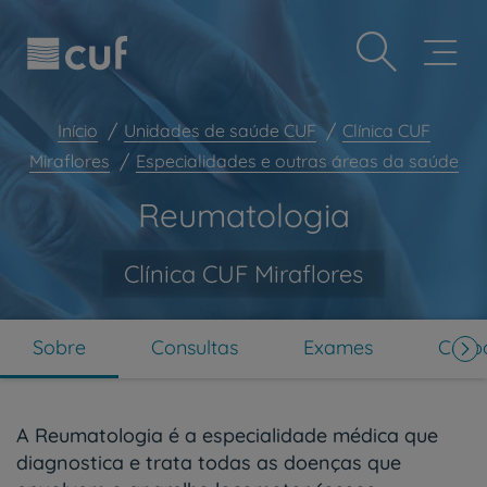
Observação:
Passar
Prevenção e bem-estar
este
para
site
o
Grandes Áreas da Saúde
inclui
conteúdo
um
principal
Serviços CUF
sistema
Início
Unidades de saúde CUF
Clínica CUF
de
Plano +CUF
Miraflores
Especialidades e outras áreas da saúde
acessibilidade.
My CUF
Reumatologia
Clientes e acompanhantes
CUF Academic Center
Clínica CUF Miraflores
Para profissionais
Sobre nós
Sobre
Consultas
Exames
Corpo
Contacte-nos
PT
EN
A Reumatologia é a especialidade médica que
diagnostica e trata todas as doenças que