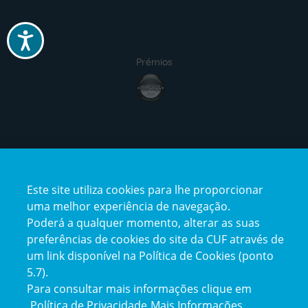
Acessibilidade
Prémios
Certificações
Este site utiliza cookies para lhe proporcionar
uma melhor experiência de navegação.
Poderá a qualquer momento, alterar as suas
preferências de cookies do site da CUF através de
um link disponível na Política de Cookies (ponto
Reclamações e Elogios
5.7).
Reclamações
e
Para consultar mais informações clique em
elogios
Política de Privacidade
Mais Informações