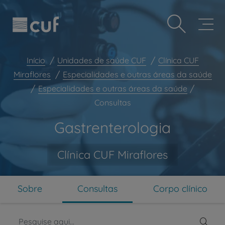
Observação:
Passar
Prevenção e bem-estar
este
para
site
o
Grandes Áreas da Saúde
inclui
conteúdo
um
principal
Serviços CUF
sistema
Início
Unidades de saúde CUF
Clínica CUF
de
Plano +CUF
Miraflores
Especialidades e outras áreas da saúde
acessibilidade.
Especialidades e outras áreas da saúde
My CUF
Consultas
Clientes e acompanhantes
Gastrenterologia
CUF Academic Center
Para profissionais
Clínica CUF Miraflores
Sobre nós
Contacte-nos
Sobre
Consultas
Corpo clínico
PT
EN
Pesq