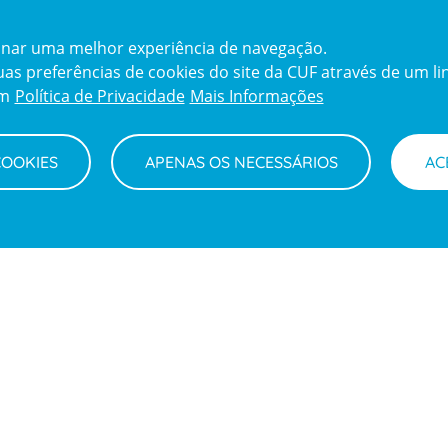
cionar uma melhor experiência de navegação.
s preferências de cookies do site da CUF através de um link
em
Política de Privacidade
Mais Informações
COOKIES
APENAS OS NECESSÁRIOS
AC
Sobre nós
Eventos
Menu
footer
Clientes e Acompanhantes
Notícias
CUF Academic Center
Parcerias
Contactos
Perguntas f
Junte-se a nós
Visita Virtual
English version
My CUF
Soluções de 
Intermediação de Crédito
saúde