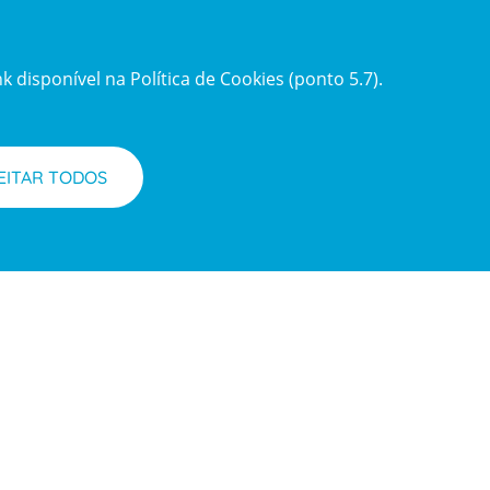
 disponível na Política de Cookies (ponto 5.7).
EITAR TODOS
Acompanhe-nos
Facebook
LinkedIn
Youtube
Instagram
TikTok
requentes
acesso e Planos de