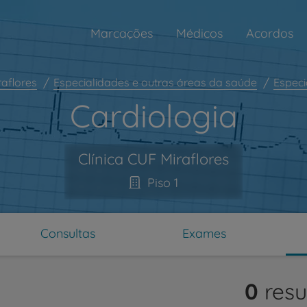
Marcações
Médicos
Acordos
raflores
Especialidades e outras áreas da saúde
Especi
Cardiologia
Clínica CUF Miraflores
Piso 1
Consultas
Exames
ar
0
resu