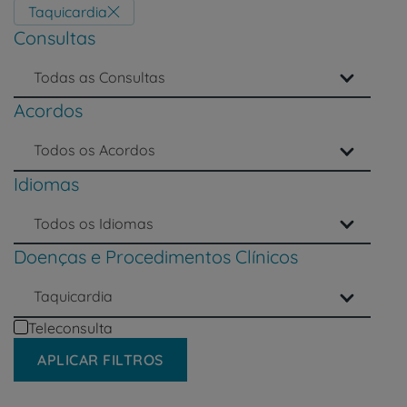
um
Taquicardia
leitor
Consultas
de
tela;
Pressione
Todas as Consultas
Control-
Acordos
F10
para
abrir
Todos os Acordos
um
Idiomas
menu
de
acessibilidade.
Todos os Idiomas
Doenças e Procedimentos Clínicos
Taquicardia
Teleconsulta
APLICAR FILTROS