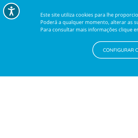
Acessibilidade
Este site utiliza cookies para lhe propor
Poderá a qualquer momento, alterar as sua
Para consultar mais informações clique 
CONFIGURAR 
Newsletter + Saúde
Quinzenalmente selecionamos para si informações
de saúde com a garantia dos profissionais CUF.
SUBSCREVER