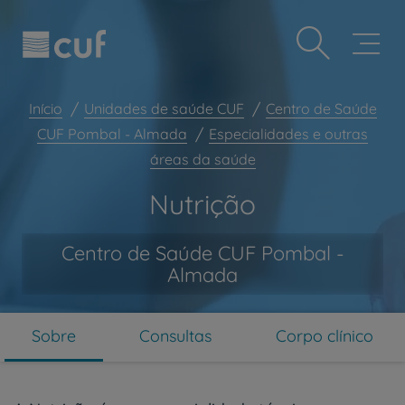
Observação:
Passar
Prevenção e bem-estar
este
para
site
o
Grandes Áreas da Saúde
inclui
conteúdo
um
principal
Serviços CUF
sistema
Início
Unidades de saúde CUF
Centro de Saúde
de
Plano +CUF
CUF Pombal - Almada
Especialidades e outras
acessibilidade.
áreas da saúde
My CUF
Clientes e acompanhantes
Nutrição
CUF Academic Center
Centro de Saúde CUF Pombal -
Para profissionais
Almada
Sobre nós
Contacte-nos
Sobre
Consultas
Corpo clínico
PT
EN