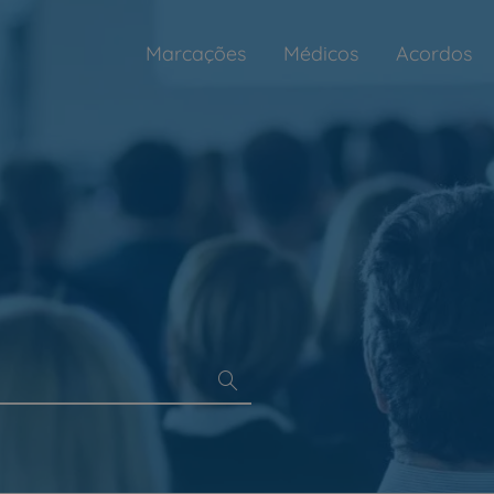
Marcações
Médicos
Acordos
Prevenção e bem-esta
Grandes Áreas da Saú