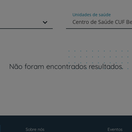
Unidades de saúde
Serviços CUF
Centro de Saúde CUF Ben
Plano +CUF
Não foram encontrados resultados.
My CUF
Clientes e acompanhantes
CUF Academic Center
Para profissionais
Sobre nós
Eventos