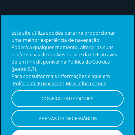
Certificações
Este site utiliza cookies para lhe proporcionar
certification2
certification3
uma melhor experiência de navegação.
Poderá a qualquer momento, alterar as suas
preferências de cookies do site da CUF através
de um link disponível na Política de Cookies
(ponto 5.7).
Reclamações e Elogios
Para consultar mais informações clique em
Reclamações
Política de Privacidade
Mais Informações
e
elogios
CONFIGURAR COOKIES
Política de Privacidade e Cookies
Terms
Configurar Cookies
Termos e Condições
APENAS OS NECESSÁRIOS
and
Declaração de Acessibilidade
Privacy
Canal de Denúncias
Informações legais
Policy
© CUF 2026 Todos os direitos reservados