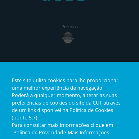
Prémios
award4
Certificações
Este site utiliza cookies para lhe proporcionar
certification2
certification3
uma melhor experiência de navegação.
Poderá a qualquer momento, alterar as suas
preferências de cookies do site da CUF através
de um link disponível na Política de Cookies
(ponto 5.7).
Reclamações e Elogios
Para consultar mais informações clique em
Reclamações
Política de Privacidade
Mais Informações
e