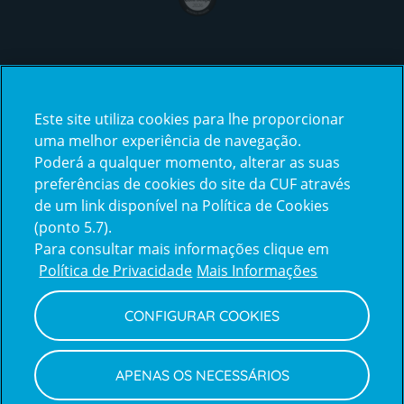
Certificações
Este site utiliza cookies para lhe proporcionar
certification2
certification3
uma melhor experiência de navegação.
Poderá a qualquer momento, alterar as suas
preferências de cookies do site da CUF através
de um link disponível na Política de Cookies
(ponto 5.7).
Reclamações e Elogios
Para consultar mais informações clique em
Reclamações
Política de Privacidade
Mais Informações
e
elogios
CONFIGURAR COOKIES
Política de Privacidade e Cookies
Terms
Configurar Cookies
Termos e Condições
APENAS OS NECESSÁRIOS
and
Declaração de Acessibilidade
Privacy
Canal de Denúncias
Informações legais