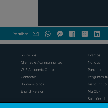
Partilhar
Sobre nós
Eventos
Menu
footer
Clientes e Acompanhantes
Notícias
CUF Academic Center
Parcerias
Contactos
Perguntas f
Junte-se a nós
Visita Virtual
English version
My CUF
Soluções de 
Intermediação de Crédito
saúde