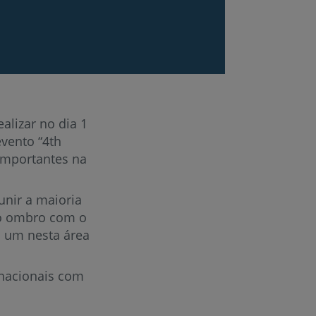
alizar no dia 1
evento “4th
importantes na
r
unir a maioria
do ombro com o
de
a um nesta área
nacionais com