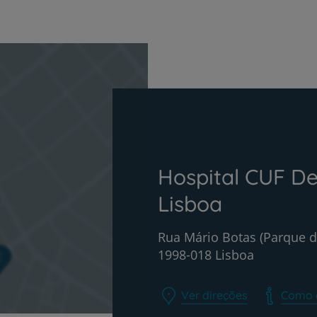
Plano +CUF
My CUF
Clientes e acompanhantes
Hospital CUF De
CUF Academic Center
Lisboa
Para profissionais
Rua Mário Botas (Parque 
1998-018 Lisboa
Sobre nós
Contacte-nos
Ver direções
Como 