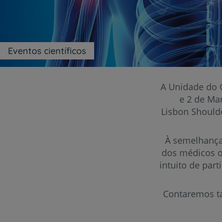
um
leitor
de
tela;
Pressione
Eventos científicos
Control-
F10
para
abrir
A Unidade do O
um
e 2 de Mar
menu
de
Lisbon Should
acessibilidade.
À semelhança 
dos médicos o
intuito de par
Contaremos t