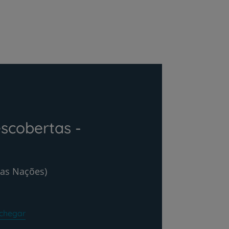
scobertas -
das Nações)
chegar