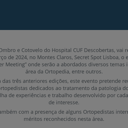
mbro e Cotovelo do Hospital CUF Descobertas, vai re
ço de 2024, no Montes Claros, Secret Spot Lisboa, o 
er Meeting” onde serão a abordados diversos temas 
Prevenção e bem-esta
área da Ortopedia, entre outros.
das três anteriores edições, este evento pretende re
rtopedistas dedicados ao tratamento da patologia 
Grandes Áreas da Saú
tilha de experiências e trabalho desenvolvido por cad
de interesse.
ambém com a presença de alguns Ortopedistas inter
Serviços CUF
méritos reconhecidos nesta área.