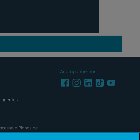
Acompanhe-nos
Facebook
LinkedIn
Youtube
Instagram
TikTok
requentes
acesso e Planos de