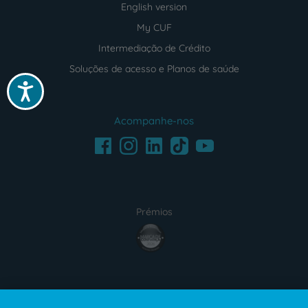
English version
My CUF
Intermediação de Crédito
Soluções de acesso e Planos de saúde
Acessibilidade
Acompanhe-nos
Facebook
LinkedIn
Youtube
Instagram
TikTok
Prémios
award4