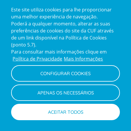
Certificações
Este site utiliza cookies para lhe proporcionar
certification2
certification3
uma melhor experiência de navegação.
Poderá a qualquer momento, alterar as suas
preferências de cookies do site da CUF através
de um link disponível na Política de Cookies
(ponto 5.7).
Reclamações e Elogios
Para consultar mais informações clique em
Reclamações
Política de Privacidade
Mais Informações
e
elogios
CONFIGURAR COOKIES
Política de Privacidade e Cookies
Terms
Configurar Cookies
Termos e Condições
APENAS OS NECESSÁRIOS
and
Declaração de Acessibilidade
Privacy
Canal de Denúncias
Informações legais
Policy
© CUF 2026 Todos os direitos reservados
ACEITAR TODOS
Inscrever