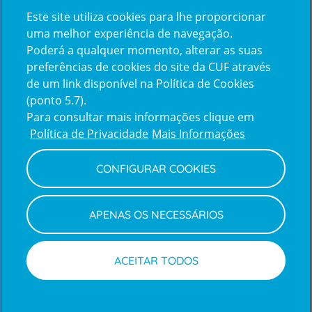
Certificações
Este site utiliza cookies para lhe proporcionar
certification2
certification3
uma melhor experiência de navegação.
Poderá a qualquer momento, alterar as suas
preferências de cookies do site da CUF através
de um link disponível na Política de Cookies
(ponto 5.7).
Reclamações e Elogios
Para consultar mais informações clique em
Reclamações
Política de Privacidade
Mais Informações
e
elogios
CONFIGURAR COOKIES
Política de Privacidade e Cookies
Terms
Configurar Cookies
Termos e Condições
APENAS OS NECESSÁRIOS
and
Declaração de Acessibilidade
Privacy
Canal de Denúncias
Informações legais
Policy
© CUF 2026 Todos os direitos reservados
ACEITAR TODOS
Marcações
Médicos