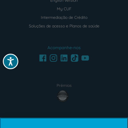
English version
My CUF
Intermediação de Crédito
Soluções de acesso e Planos de saúde
Acompanhe-nos
Facebook
LinkedIn
Youtube
Instagram
TikTok
Acessibilidade
Prémios
award4