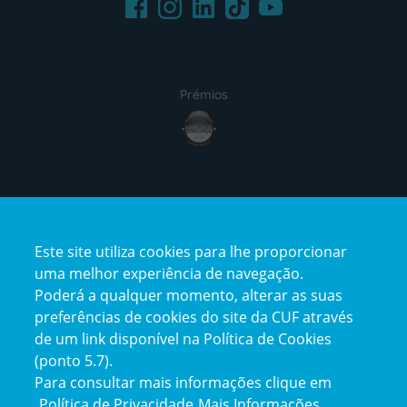
Facebook
LinkedIn
Youtube
Instagram
TikTok
Prémios
award4
Certificações
Este site utiliza cookies para lhe proporcionar
certification2
certification3
uma melhor experiência de navegação.
Poderá a qualquer momento, alterar as suas
preferências de cookies do site da CUF através
de um link disponível na Política de Cookies
(ponto 5.7).
Reclamações e Elogios
Para consultar mais informações clique em
Reclamações
Política de Privacidade
Mais Informações