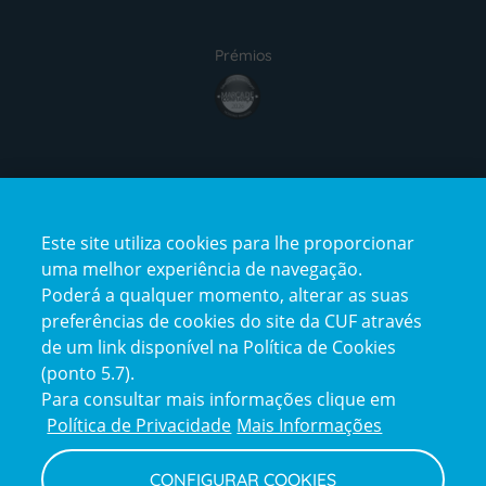
Prémios
award4
Certificações
Este site utiliza cookies para lhe proporcionar
certification2
certification3
uma melhor experiência de navegação.
Poderá a qualquer momento, alterar as suas
preferências de cookies do site da CUF através
de um link disponível na Política de Cookies
(ponto 5.7).
Reclamações e Elogios
Para consultar mais informações clique em
Reclamações
Política de Privacidade
Mais Informações
e
elogios
CONFIGURAR COOKIES