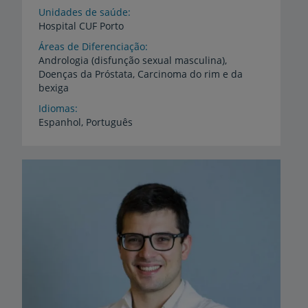
Unidades de saúde
Hospital
CUF
Porto
Áreas de Diferenciação
Andrologia
(disfunção
sexual
masculina),
Doenças
da
Próstata,
Carcinoma
do
rim
e
da
bexiga
Idiomas
Espanhol,
Português