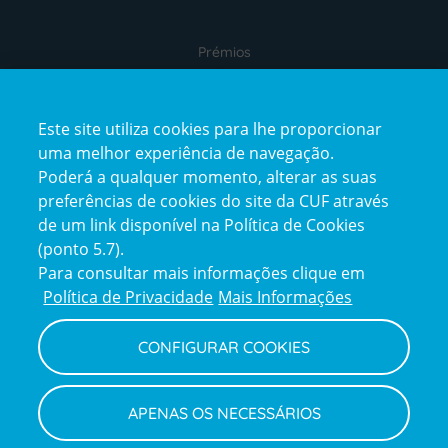
Prémios
Este site utiliza cookies para lhe proporcionar
uma melhor experiência de navegação.
Poderá a qualquer momento, alterar as suas
preferências de cookies do site da CUF através
de um link disponível na Política de Cookies
(ponto 5.7).
Reclamações e Elogios
Para consultar mais informações clique em
Reclamações
Política de Privacidade
Mais Informações
e
elogios
CONFIGURAR COOKIES
Política de Privacidade e Cookies
Terms
Configurar Cookies
Termos e Condições
APENAS OS NECESSÁRIOS
and
Declaração de Acessibilidade
Privacy
Canal de Denúncias
Informações legais
Policy