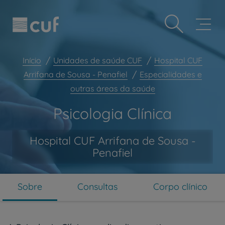
Observação:
Passar
Prevenção e bem-estar
este
para
site
o
Grandes Áreas da Saúde
inclui
conteúdo
um
principal
Serviços CUF
sistema
Início
Unidades de saúde CUF
Hospital CUF
de
Plano +CUF
Arrifana de Sousa - Penafiel
Especialidades e
acessibilidade.
outras áreas da saúde
My CUF
Clientes e acompanhantes
Psicologia Clínica
CUF Academic Center
Hospital CUF Arrifana de Sousa -
Para profissionais
Penafiel
Sobre nós
Contacte-nos
Sobre
Consultas
Corpo clínico
PT
EN