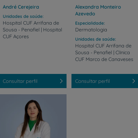
Prevenção e bem-esta
André Cerejeira
Alexandra Monteiro
Azevedo
Unidades de saúde
Hospital CUF Arrifana de
Especialidade
Sousa - Penafiel | Hospital
Dermatologia
Grandes Áreas da Saú
CUF Açores
Unidades de saúde
Hospital CUF Arrifana de
Sousa - Penafiel | Clínica
CUF Marco de Canaveses
Serviços CUF
Consultar perfil
Consultar perfil
Plano +CUF
My CUF
Clientes e acompanhantes