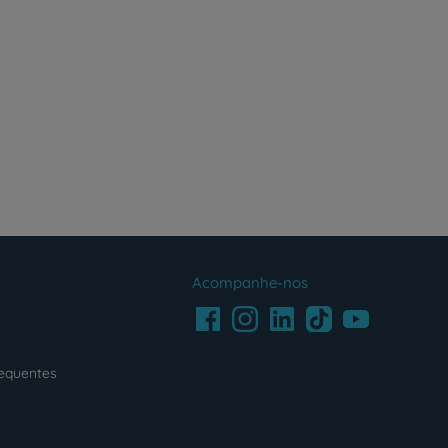
Acompanhe-nos
Facebook
LinkedIn
Youtube
Instagram
TikTok
requentes