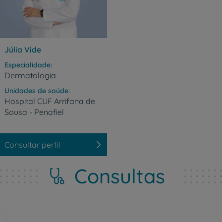
CUF Academic Center
Para profissionais
Júlia Vide
Especialidade
Sobre nós
Dermatologia
Unidades de saúde
Contacte-nos
Hospital
CUF
Arrifana
de
Sousa
-
Penafiel
Consultar perfil
PT
EN
Consultas