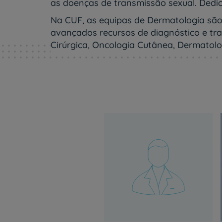
um
as doenças de transmissão sexual. Dedic
leitor
Na CUF, as equipas de Dermatologia são
de
tela;
avançados recursos de diagnóstico e tr
Pressione
Cirúrgica, Oncologia Cutânea, Dermatolo
Control-
F10
para
abrir
um
menu
de
acessibilidade.