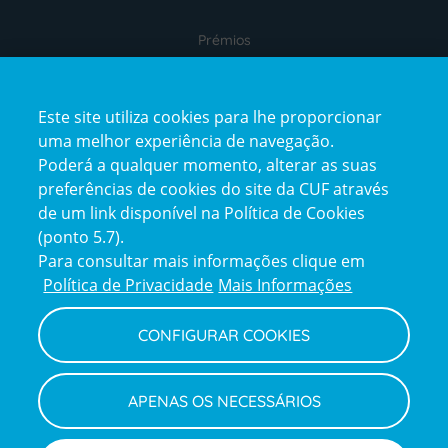
Prémios
Este site utiliza cookies para lhe proporcionar
uma melhor experiência de navegação.
Poderá a qualquer momento, alterar as suas
preferências de cookies do site da CUF através
de um link disponível na Política de Cookies
(ponto 5.7).
Reclamações e Elogios
Para consultar mais informações clique em
Reclamações
Política de Privacidade
Mais Informações
e
elogios
CONFIGURAR COOKIES
Política de Privacidade e Cookies
Terms
Configurar Cookies
Termos e Condições
APENAS OS NECESSÁRIOS
and
Declaração de Acessibilidade
Privacy
Canal de Denúncias
Informações legais
Policy