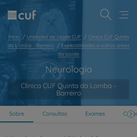
Observação:
Passar
Prevenção e bem-estar
este
para
site
o
Grandes Áreas da Saúde
inclui
conteúdo
um
principal
Serviços CUF
sistema
Início
Unidades de saúde CUF
Clínica CUF Quinta
de
Plano +CUF
da Lomba - Barreiro
Especialidades e outras áreas
acessibilidade.
da saúde
My CUF
Clientes e acompanhantes
Neurologia
CUF Academic Center
Clínica CUF Quinta da Lomba -
Para profissionais
Barreiro
Sobre nós
Contacte-nos
Sobre
Consultas
Exames
Corpo
PT
EN