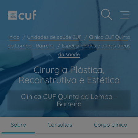
Observação:
Passar
Prevenção e bem-estar
este
para
site
o
Grandes Áreas da Saúde
inclui
conteúdo
um
principal
Serviços CUF
sistema
Início
Unidades de saúde CUF
Clínica CUF Quinta
de
Plano +CUF
da Lomba - Barreiro
Especialidades e outras áreas
acessibilidade.
da saúde
My CUF
Clientes e acompanhantes
Cirurgia Plástica,
CUF Academic Center
Reconstrutiva e Estética
Para profissionais
Clínica CUF Quinta da Lomba -
Sobre nós
Barreiro
Contacte-nos
PT
EN
Sobre
Consultas
Corpo clínico