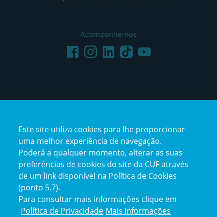
Acompanhe-nos
Facebook
LinkedIn
Youtube
Instagram
TikTok
Este site utiliza cookies para lhe proporcionar
uma melhor experiência de navegação.
Poderá a qualquer momento, alterar as suas
preferências de cookies do site da CUF através
de um link disponível na Política de Cookies
(ponto 5.7).
Reclamações e Elogios
Para consultar mais informações clique em
Reclamações
Política de Privacidade
Mais Informações
e