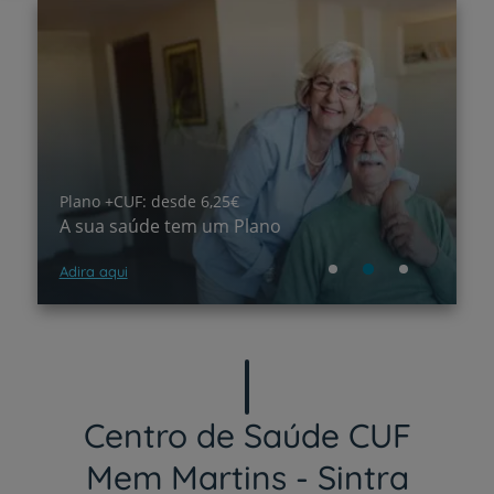
Plano +CUF: desde 6,25€
T
A sua saúde tem um Plano
P
Adira aqui
Sa
Centro de Saúde CUF
Mem Martins - Sintra