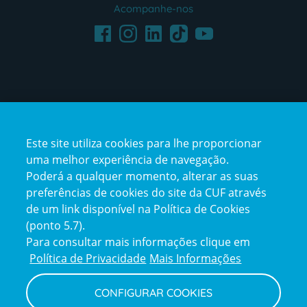
Acompanhe-nos
Facebook
LinkedIn
Youtube
Instagram
TikTok
Este site utiliza cookies para lhe proporcionar
uma melhor experiência de navegação.
Poderá a qualquer momento, alterar as suas
preferências de cookies do site da CUF através
de um link disponível na Política de Cookies
(ponto 5.7).
Reclamações e Elogios
Para consultar mais informações clique em
Reclamações
Política de Privacidade
Mais Informações
e
elogios
CONFIGURAR COOKIES