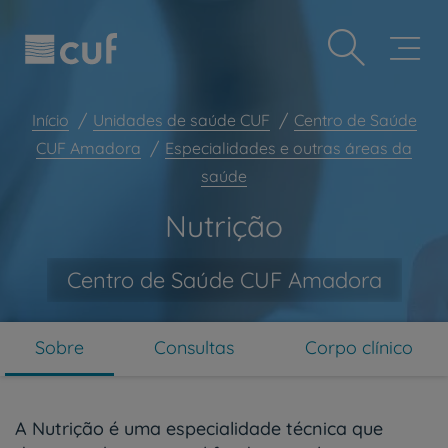
Observação:
Passar
Prevenção e bem-estar
este
para
site
o
Grandes Áreas da Saúde
inclui
conteúdo
um
principal
Serviços CUF
sistema
Início
Unidades de saúde CUF
Centro de Saúde
de
Plano +CUF
CUF Amadora
Especialidades e outras áreas da
acessibilidade.
saúde
My CUF
Clientes e acompanhantes
Nutrição
CUF Academic Center
Centro de Saúde CUF Amadora
Para profissionais
Sobre nós
Contacte-nos
Sobre
Consultas
Corpo clínico
PT
EN
A Nutrição é uma especialidade técnica que