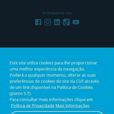
Acompanhe-nos
Facebook
LinkedIn
Youtube
Instagram
TikTok
Este site utiliza cookies para lhe proporcionar
uma melhor experiência de navegação.
Poderá a qualquer momento, alterar as suas
preferências de cookies do site da CUF através
de um link disponível na Política de Cookies
(ponto 5.7).
Reclamações e Elogios
Para consultar mais informações clique em
Reclamações
Política de Privacidade
Mais Informações
e
elogios