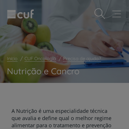
Observação:
Passar
Prevenção e bem-estar
este
para
site
o
Grandes Áreas da Saúde
inclui
conteúdo
um
principal
Serviços CUF
sistema
de
Plano +CUF
acessibilidade.
My CUF
Início
CUF Oncologia
Precisa de ajuda?
Clientes e acompanhantes
Nutrição e Cancro
CUF Academic Center
Para profissionais
Sobre nós
Contacte-nos
A Nutrição é uma especialidade técnica
PT
EN
que avalia e define qual o melhor regime
alimentar para o tratamento e prevenção