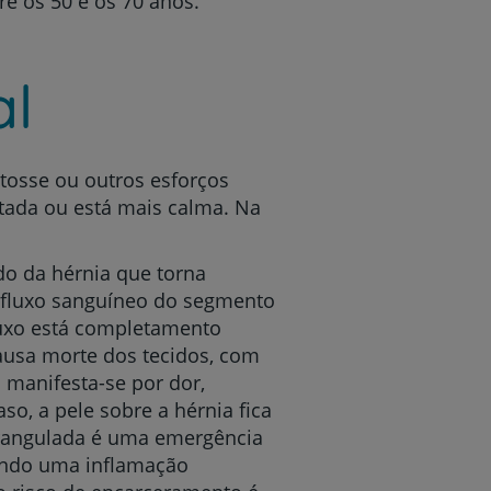
e os 50 e os 70 anos.
al
tosse ou outros esforços
itada ou está mais calma. Na
o da hérnia que torna
 fluxo sanguíneo do segmento
fluxo está completamento
causa morte dos tecidos, com
 manifesta-se por dor,
o, a pele sobre a hérnia fica
trangulada é uma emergência
sando uma inflamação