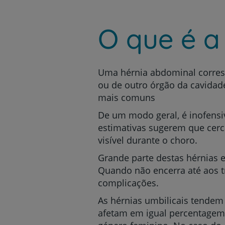
um
leitor
de
O que é a
tela;
Pressione
Control-
F10
para
Uma hérnia abdominal corresp
abrir
ou de outro órgão da cavidade
um
mais comuns
menu
de
De um modo geral, é inofensi
acessibilidade.
estimativas sugerem que cerca
visível durante o choro.
Grande parte destas hérnias 
Quando não encerra até aos tr
complicações.
As hérnias umbilicais tendem
afetam em igual percentagem