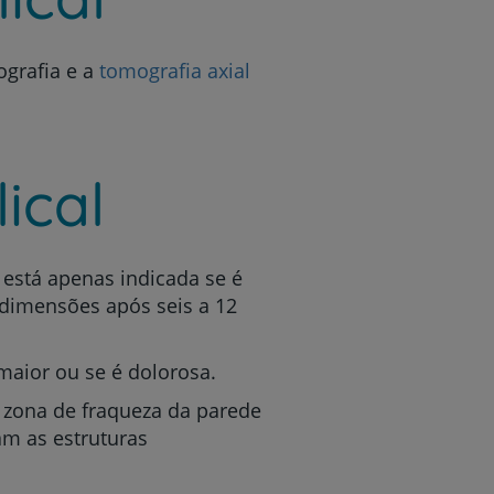
ografia e a
tomografia axial
r
ical
de
 está apenas indicada se é
 dimensões após seis a 12
 maior ou se é dolorosa.
a zona de fraqueza da parede
am as estruturas