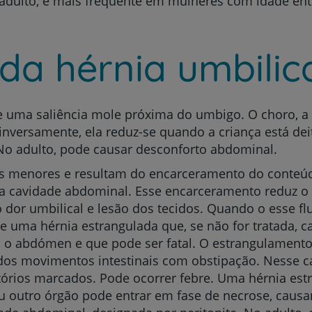
adulto, é mais frequente em mulheres com idade entr
da hérnia umbilic
e uma saliência mole próxima do umbigo. O choro, a 
inversamente, ela reduz-se quando a criança está de
. No adulto, pode causar desconforto abdominal.
os menores e resultam do encarceramento do conteúd
na cavidade abdominal. Esse encarceramento reduz o
o dor umbilical e lesão dos tecidos. Quando o esse 
e uma hérnia estrangulada que, se não for tratada, 
o o abdómen e que pode ser fatal. O estrangulamento
os movimentos intestinais com obstipação. Nesse cas
tórios marcados. Pode ocorrer febre. Uma hérnia es
 ou outro órgão pode entrar em fase de necrose, cau