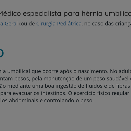
My CUF
Médico especialista para hérnia umbilica
ia Geral
(ou de
Cirurgia Pediátrica
, no caso das crianç
Clientes e acompanhantes
CUF Academic Center
o
Para profissionais
rnia umbilical que ocorre após o nascimento. No adul
Sobre nós
ntam pesos, pela manutenção de um peso saudável e
ação mediante uma boa ingestão de fluidos e de fibras
Contacte-nos
ra evacuar os intestinos. O exercício físico regular
los abdominais e controlando o peso.