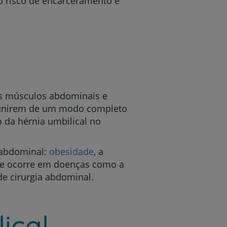
 o risco de encarceramento é
os músculos abdominais e
e unirem de um modo completo
 da hérnia umbilical no
 abdominal:
obesidade
, a
(que ocorre em doenças como a
de cirurgia abdominal.
ical