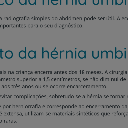
 radiografia simples do abdómen pode ser útil. A ec
mportantes para o seu diagnóstico.
Prevenção e bem-esta
o da hérnia umbil
Grandes Áreas da Saú
ais na criança encerra antes dos 18 meses. A cirurgia
metro superior a 1,5 centímetros, se não diminui de
Serviços CUF
 aos três anos ou se ocorre encarceramento.
 evitar complicações, sobretudo se a hérnia se tornar
se por herniorrafia e corresponde ao encerramento d
extensa, utilizam-se materiais sintéticos que reforç
Plano +CUF
o raras.