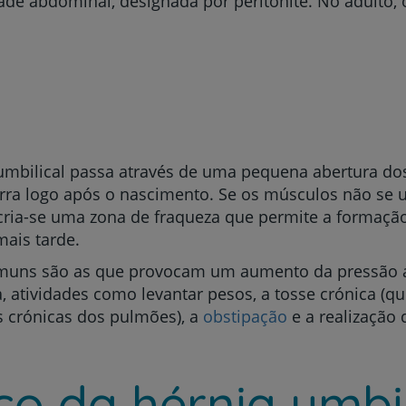
ade abdominal, designada por peritonite. No adulto,
 umbilical passa através de uma pequena abertura d
erra logo após o nascimento. Se os músculos não s
ria-se uma zona de fraqueza que permite a formação
ais tarde.
comuns são as que provocam um aumento da pressão
a, atividades como levantar pesos, a tosse crónica 
s crónicas dos pulmões), a
obstipação
e a realização 
co da hérnia umbil