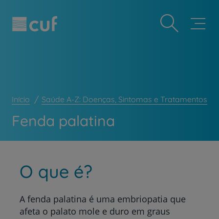
Observação:
Passar
Prevenção e bem-estar
este
para
site
o
Grandes Áreas da Saúde
inclui
conteúdo
um
principal
Serviços CUF
sistema
de
Plano +CUF
acessibilidade.
My CUF
Início
Saúde A-Z: Doenças, Sintomas e Tratamentos
Clientes e acompanhantes
Fenda palatina
CUF Academic Center
Para profissionais
Sobre nós
O que é?
Contacte-nos
A fenda palatina é uma embriopatia que
afeta o palato mole e duro em graus