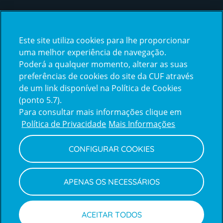
Certificações
Este site utiliza cookies para lhe proporcionar
certification2
certification3
uma melhor experiência de navegação.
Poderá a qualquer momento, alterar as suas
preferências de cookies do site da CUF através
de um link disponível na Política de Cookies
(ponto 5.7).
Reclamações e Elogios
Para consultar mais informações clique em
Reclamações
Política de Privacidade
Mais Informações
e
elogios
CONFIGURAR COOKIES
Política de Privacidade e Cookies
Terms
Configurar Cookies
Termos e Condições
APENAS OS NECESSÁRIOS
and
Declaração de Acessibilidade
Privacy
Canal de Denúncias
Informações legais
Policy
© CUF 2026 Todos os direitos reservados
ACEITAR TODOS