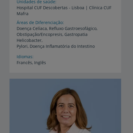
Unidades de saúde
Hospital
CUF
Descobertas
-
Lisboa
|
Clínica
CUF
Mafra
Áreas de Diferenciação
Doença Celíaca, Refluxo Gastroesofágico,
Obstipação/Encopresis, Gastropatia
Helicobacter,
Pylori, Doença Inflamatória do Intestino
Idiomas
Francês,
Inglês