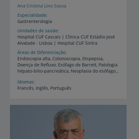
Ana Cristina Lino Sousa
Especialidade
Gastrenterologia
Unidades de saúde
Hospital
CUF
Cascais
|
Clínica
CUF
Estádio
José
Alvalade
-
Lisboa
|
Hospital
CUF
Sintra
Áreas de Diferenciação
Endoscopia alta, Colonoscopia, Dispepsia,
Doença de Refluxo, Esófago de Barrett, Patologia
hépato-bilio-pancreática, Neoplasia do esófago, do Estômago, do cólon. Cuidados Intensivos e Emergência Médica
Idiomas
Francês,
Inglês,
Português