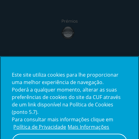
Prémios
award4
Certificações
Este site utiliza cookies para lhe proporcionar
certification2
certification3
uma melhor experiência de navegação.
Poderá a qualquer momento, alterar as suas
preferências de cookies do site da CUF através
de um link disponível na Política de Cookies
(ponto 5.7).
Reclamações e Elogios
Para consultar mais informações clique em
Reclamações
Política de Privacidade
Mais Informações
e
elogios