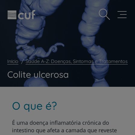
Observação:
Passar
Prevenção e bem-estar
este
para
site
o
Grandes Áreas da Saúde
inclui
conteúdo
um
principal
Serviços CUF
sistema
de
Plano +CUF
acessibilidade.
My CUF
Início
Saúde A-Z: Doenças, Sintomas e Tratamentos
Clientes e acompanhantes
Colite ulcerosa
CUF Academic Center
Para profissionais
Sobre nós
O que é?
Contacte-nos
É uma doença inflamatória crónica do
intestino que afeta a camada que reveste