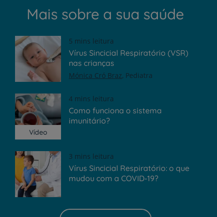
Mais sobre a sua saúde
5 mins leitura
Vírus Sincicial Respiratório (VSR)
nas crianças
Mónica Cró Braz
Pediatra
4 mins leitura
Como funciona o sistema
imunitário?
Vídeo
3 mins leitura
Vírus Sincicial Respiratório: o que
mudou com a COVID-19?