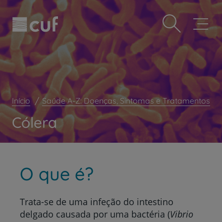
Observação:
Passar
Prevenção e bem-estar
este
para
site
o
Grandes Áreas da Saúde
inclui
conteúdo
um
principal
Serviços CUF
sistema
de
Plano +CUF
acessibilidade.
My CUF
Início
Saúde A-Z: Doenças, Sintomas e Tratamentos
Clientes e acompanhantes
Cólera
CUF Academic Center
Para profissionais
Sobre nós
O que é?
Contacte-nos
Trata-se de uma infeção do intestino
delgado causada por uma bactéria (
Vibrio