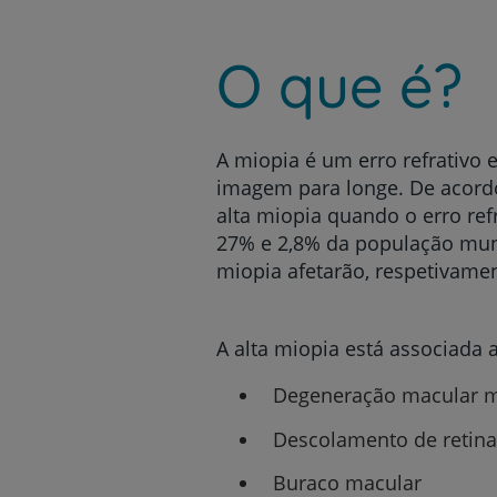
um
leitor
de
O que é?
tela;
Pressione
Control-
F10
para
A miopia é um erro refrativo
abrir
imagem para longe. De acordo
um
alta miopia quando o erro refr
menu
27% e 2,8% da população mund
de
acessibilidade.
miopia afetarão, respetivame
A alta miopia está associada 
Degeneração macular 
Descolamento de retina
Buraco macular