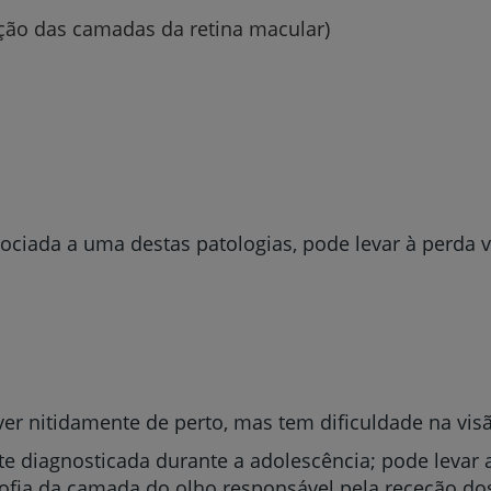
ação das camadas da retina macular)
sociada a uma destas patologias, pode levar à perda vi
er nitidamente de perto, mas tem dificuldade na vis
te diagnosticada durante a adolescência; pode levar
trofia da camada do olho responsável pela receção d