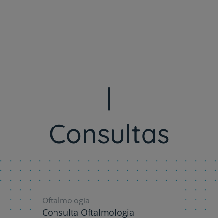
My CUF
Clientes e acompanhantes
CUF Academic Center
Para profissionais
Sobre nós
Consultas
Contacte-nos
Oftalmologia
Consulta Oftalmologia