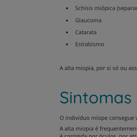
Schisis miópica (separ
Glaucoma
Catarata
Estrabismo
A alta miopia, por si só ou as
Sintomas
O indivíduo míope consegue v
A alta miopia é frequentemen
é corrigida por óculos, por a