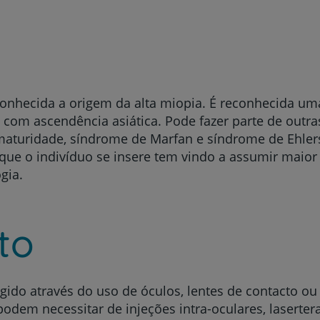
Prevenção e bem-esta
nhecida a origem da alta miopia. É reconhecida uma
 com ascendência asiática. Pode fazer parte de out
maturidade, síndrome de Marfan e síndrome de Ehlers
Grandes Áreas da Saú
ue o indivíduo se insere tem vindo a assumir maior 
ogia.
Serviços CUF
to
igido através do uso de óculos, lentes de contacto ou c
Plano +CUF
dem necessitar de injeções intra-oculares, laserterap