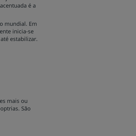
acentuada é a
ão mundial. Em
nte inicia-se
té estabilizar.
tes mais ou
optrias. São