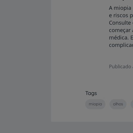
A miopia 
e riscos 
Consulte 
começar a
médica. E
complica
Publicado 
Tags
miopia
olhos