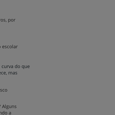
ros, por
r
 escolar
de
s curva do que
ece, mas
isco
? Alguns
ndo a