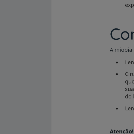
exp
Co
A miopia 
Len
Cir
que
sua
do 
Len
Atenção!