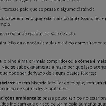
interesse pelo que se passa a alguma distância
iculdade em ler o que está mais distante (como letrei
mplo)
Prevenção e bem-esta
os a copiar do quadro, na sala de aula
inuição da atenção às aulas e até do aproveitamento
Grandes Áreas da Saú
, o olho é maior (mais comprido) ou a córnea é mai
 Não se sabe exatamente a razão por que isso acont
Serviços CUF
que pode ser derivado de alguns destes fatores:
éticos:
se tem história familiar de miopia, tem um r
entado de sofrer deste problema.
dições ambientais:
passa pouco tempo no exterior
Plano +CUF
udos indicam que o risco de ter miopia aumenta qua