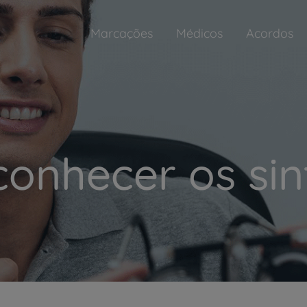
Marcações
Médicos
Acordos
onhecer os si