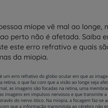
essoa míope vê mal ao longe, 
 ao perto não é afetada. Saiba 
ste este erro refrativo e quais sã
mas da miopia.
é um erro refrativo do globo ocular em que as imag
da retina, o que faz com que a visão ao longe seja af
rmal, as imagens são focadas na retina, uma membra
 as imagens em impulsos nervosos e que transmite a
através do nervo ótico. Na miopia, a focagem faz-se an
 com que a informação transmitida ao cérebro não est