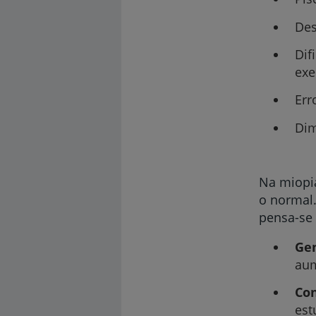
Des
Dif
exe
Err
Dim
Na miopia
o normal.
pensa-se 
Gen
aum
Con
est