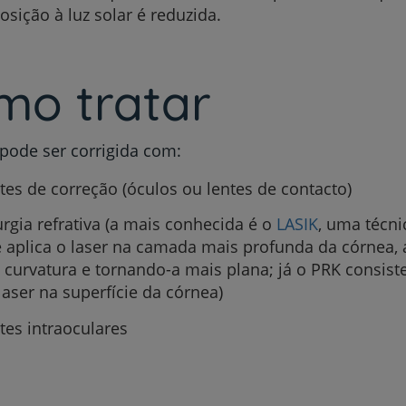
osição à luz solar é reduzida.
My CUF
Clientes e acompanhantes
mo tratar
CUF Academic Center
pode ser corrigida com:
Para profissionais
tes de correção (óculos ou lentes de contacto)
Sobre nós
urgia refrativa (a mais conhecida é o
LASIK
, uma técni
 aplica o laser na camada mais profunda da córnea, 
 curvatura e tornando-a mais plana; já o PRK consist
Contacte-nos
laser na superfície da córnea)
tes intraoculares