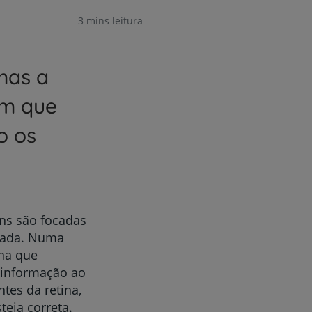
3 mins leitura
mas a
em que
o os
ens são focadas
etada. Numa
na que
 informação ao
tes da retina,
eja correta.