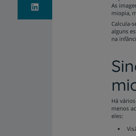
As image
miopia, m
Calcula-s
alguns es
na infânc
Sin
mi
Há vários
menos ac
eles:
Vis