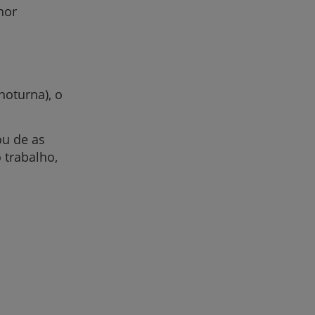
hor
noturna), o
ou de as
 trabalho,