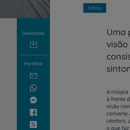
um
leitor
Olhos
de
tela;
Pressione
Uma p
Control-
Download
F10
para
visão
abrir
um
consi
menu
Partilhar
de
sinto
acessibilidade.
A miopia 
à frente 
visão no
converte
cérebro, 
o que faz