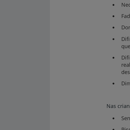
Nec
Fad
Dor
Dif
que
Dif
rea
des
Dim
Nas crian
Sen
Pis