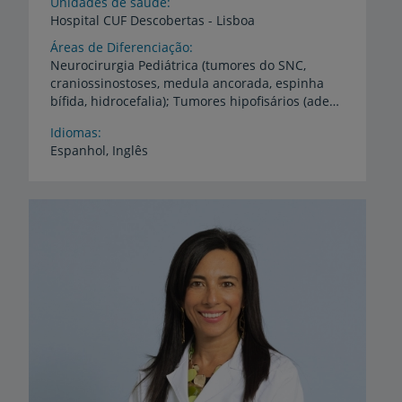
Unidades de saúde
Hospital
CUF
Descobertas
-
Lisboa
Áreas de Diferenciação
Neurocirurgia Pediátrica (tumores do SNC,
craniossinostoses, medula ancorada, espinha
bífida, hidrocefalia); Tumores hipofisários (adenomas, craniofaringiomas); Cirurgia endoscópica da base do crânio (abordagem endoscópica aos tumores da base do crânio); Neuroendoscopia (abordagem endoscópica na hidrocefalia, quistos aracnoideus e outras lesões intraventriculares); Patologia degenerativa da coluna vertebral (hérnia discal, espondilolisteses, estenose do canal)
Idiomas
Espanhol,
Inglês