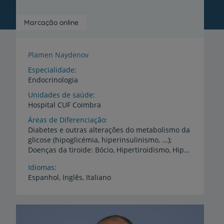
Marcação online
Plamen Naydenov
Especialidade
Endocrinologia
Unidades de saúde
Hospital
CUF
Coimbra
Áreas de Diferenciação
Diabetes e outras alterações do metabolismo da
glicose (hipoglicémia, hiperinsulinismo, ...);
Doenças da tiroide: Bócio, Hipertiroidismo, Hipotiroidismo, Doença autoimune da tiroide, neoplasias da tiroide; Doenças da paratiroide: Adenoma, Hiperplasia da paratiroide, Hiperparatiroidismo, Hipoparatiroidismo, Metabolismo do cálcio; Patologia da hipófise: Hipopitoitarismo, Acromegalia e gigantismo, Hiperprolactinémia, Doença de Cushing, Diabetes insípidus, Hipogonadismo primário, tumores não secretórios da hipófise; Doenças da glândula suprarrenal: Insuficiência suprarrenal (Síndrome de Addison), Hiperaldosteronismo, Hiperplasia suprarrenal e Hirsutismo, Hipercortisolismo (Doença de Cushing), Feocromocitoma; Doenças das gónadas: Hipogonadismo, Tumores produtores do testículo e ovário, Amenorreia primária, Síndrome de Turner e Síndrome de Klinefelter, Síndrome do ovário Poliquístico; Hipertensão arterial de causa endócrina; Doenças da tiroide na gravidez e Diabetes Gestacional
Idiomas
Espanhol,
Inglês,
Italiano