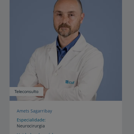
Teleconsulta
Amets Sagarribay
Especialidade
Neurocirurgia