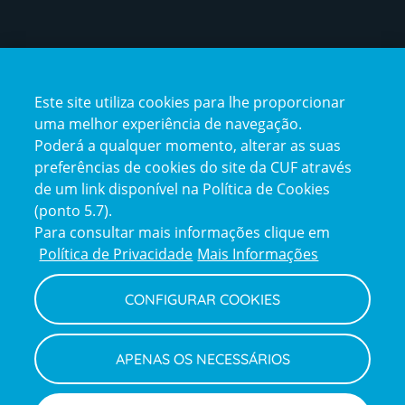
Certificações
Este site utiliza cookies para lhe proporcionar
certification2
certification3
uma melhor experiência de navegação.
Poderá a qualquer momento, alterar as suas
preferências de cookies do site da CUF através
de um link disponível na Política de Cookies
(ponto 5.7).
Reclamações e Elogios
Para consultar mais informações clique em
Reclamações
Política de Privacidade
Mais Informações
e
elogios
CONFIGURAR COOKIES
Política de Privacidade e Cookies
Terms
Configurar Cookies
Termos e Condições
APENAS OS NECESSÁRIOS
and
Declaração de Acessibilidade
Privacy
Canal de Denúncias
Informações legais
Policy
© CUF 2026 Todos os direitos reservados