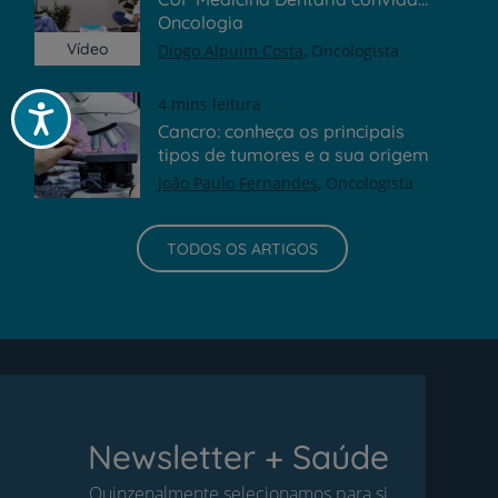
Oncologia
Vídeo
Diogo Alpuim Costa
Oncologista
4 mins leitura
Acessibilidade
Cancro: conheça os principais
tipos de tumores e a sua origem
João Paulo Fernandes
Oncologista
TODOS OS ARTIGOS
Newsletter + Saúde
Quinzenalmente selecionamos para si