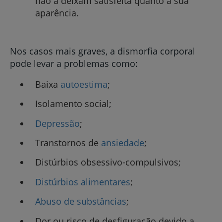
não a deixam satisfeita quanto à sua
aparência.
Nos casos mais graves, a dismorfia corporal
pode levar a problemas como:
Baixa
autoestima
;
Isolamento social;
Depressão
;
Transtornos de
ansiedade
;
Distúrbios obsessivo-compulsivos;
Distúrbios alimentares
;
Abuso de substâncias
;
Dor ou risco de desfiguração devido a