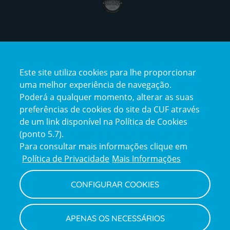
Certificações
Este site utiliza cookies para lhe proporcionar
certification2
certification3
uma melhor experiência de navegação.
Poderá a qualquer momento, alterar as suas
preferências de cookies do site da CUF através
de um link disponível na Política de Cookies
(ponto 5.7).
Reclamações e Elogios
Para consultar mais informações clique em
Reclamações
Política de Privacidade
Mais Informações
e
elogios
CONFIGURAR COOKIES
Política de Privacidade e Cookies
Terms
Configurar Cookies
Termos e Condições
APENAS OS NECESSÁRIOS
and
Declaração de Acessibilidade
Privacy