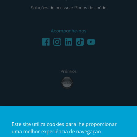
Soluções de acesso e Planos de saúde
Acompanhe-nos
Facebook
LinkedIn
Youtube
Instagram
TikTok
Prémios
award4
Certificações
Este site utiliza cookies para lhe proporcionar
certification2
certification3
uma melhor experiência de navegação.