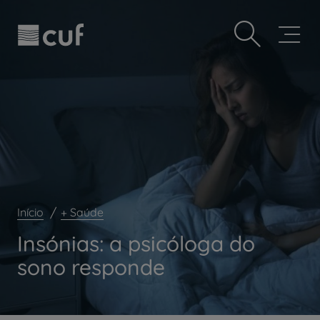
Observação:
Passar
Prevenção e bem-estar
este
para
site
o
Grandes Áreas da Saúde
inclui
conteúdo
um
principal
Serviços CUF
sistema
de
Plano +CUF
acessibilidade.
My CUF
Clientes e acompanhantes
CUF Academic Center
Para profissionais
Início
+ Saúde
Sobre nós
Insónias: a psicóloga do
Contacte-nos
sono responde