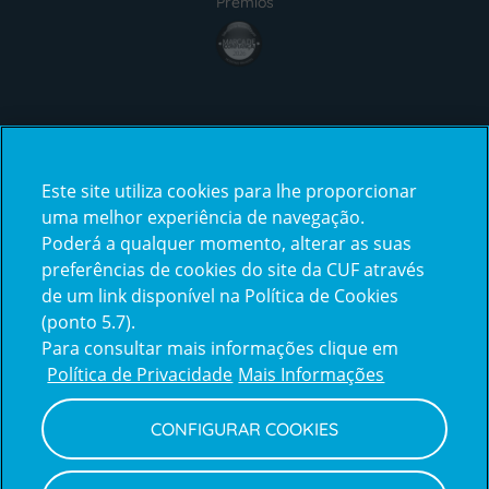
Prémios
award4
Certificações
Este site utiliza cookies para lhe proporcionar
certification2
certification3
uma melhor experiência de navegação.
Poderá a qualquer momento, alterar as suas
preferências de cookies do site da CUF através
de um link disponível na Política de Cookies
(ponto 5.7).
Reclamações e Elogios
Para consultar mais informações clique em
Reclamações
Política de Privacidade
Mais Informações
e
elogios
CONFIGURAR COOKIES
Política de Privacidade e Cookies
Terms
Configurar Cookies
Termos e Condições