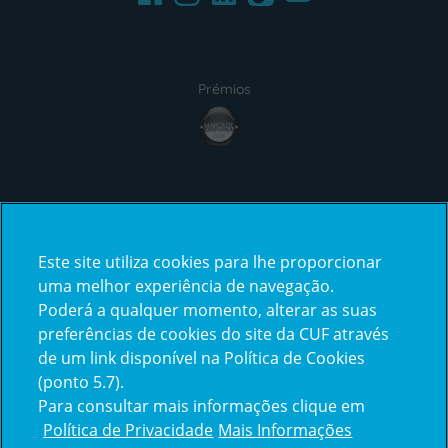
Prémios
award4
Certificações
Este site utiliza cookies para lhe proporcionar
certification2
certification3
uma melhor experiência de navegação.
Poderá a qualquer momento, alterar as suas
preferências de cookies do site da CUF através
de um link disponível na Política de Cookies
(ponto 5.7).
Reclamações e Elogios
Para consultar mais informações clique em
Reclamações
Política de Privacidade
Mais Informações
e