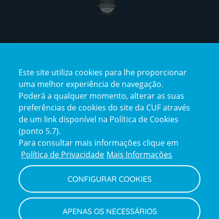
Certificações
Este site utiliza cookies para lhe proporcionar
certification2
certification3
uma melhor experiência de navegação.
Poderá a qualquer momento, alterar as suas
preferências de cookies do site da CUF através
de um link disponível na Política de Cookies
(ponto 5.7).
Reclamações e Elogios
Para consultar mais informações clique em
Reclamações
Política de Privacidade
Mais Informações
e
elogios
CONFIGURAR COOKIES
Política de Privacidade e Cookies
Terms
Configurar Cookies
Termos e Condições
APENAS OS NECESSÁRIOS
and
Declaração de Acessibilidade