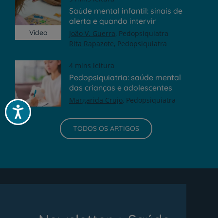
Saúde mental infantil: sinais de
alerta e quando intervir
Vídeo
João V. Guerra
Pedopsiquiatra
Rita Rapazote
Pedopsiquiatra
4 mins leitura
Pedopsiquiatria: saúde mental
das crianças e adolescentes
Margarida Crujo
Pedopsiquiatra
Acessibilidade
TODOS OS ARTIGOS