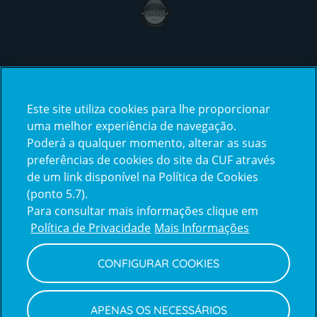
award4
Certificações
Este site utiliza cookies para lhe proporcionar
certification2
certification3
uma melhor experiência de navegação.
Poderá a qualquer momento, alterar as suas
preferências de cookies do site da CUF através
de um link disponível na Política de Cookies
(ponto 5.7).
Reclamações e Elogios
Para consultar mais informações clique em
Reclamações
Política de Privacidade
Mais Informações
e
elogios
CONFIGURAR COOKIES
Política de Privacidade e Cookies
Terms
Configurar Cookies
Termos e Condições
APENAS OS NECESSÁRIOS
and
Declaração de Acessibilidade