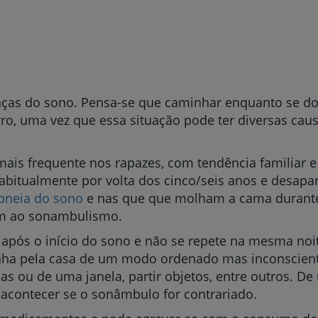
enças do sono. Pensa-se que caminhar enquanto se d
o, uma vez que essa situação pode ter diversas cau
ais frequente nos rapazes, com tendência familiar 
bitualmente por volta dos cinco/seis anos e desapar
pneia do sono
e nas que que molham a cama durante 
m ao sonambulismo.
 após o início do sono e não se repete na mesma no
nha pela casa de um modo ordenado mas inconscient
as ou de uma janela, partir objetos, entre outros. D
 acontecer se o sonâmbulo for contrariado.