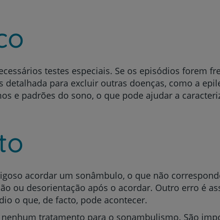
co
Prevenção e bem-esta
cessários testes especiais. Se os episódios forem fr
s detalhada para excluir outras doenças, como a epi
os e padrões do sono, o que pode ajudar a caracteri
Grandes Áreas da Saú
to
Serviços CUF
igoso acordar um sonâmbulo, o que não correspond
ão ou desorientação após o acordar. Outro erro é as
io o que, de facto, pode acontecer.
Plano +CUF
o nenhum tratamento para o sonambulismo. São imp