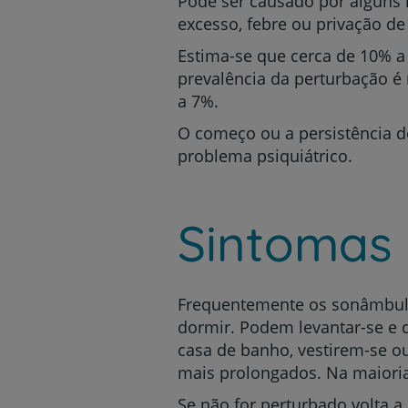
Pode ser causado por alguns 
excesso, febre ou privação de
Estima-se que cerca de 10% 
prevalência da perturbação é
a 7%.
O começo ou a persistência d
problema psiquiátrico.
Sintomas
Frequentemente os sonâmbulo
dormir. Podem levantar-se e 
casa de banho, vestirem-se 
mais prolongados. Na maiori
Se não for perturbado volta 