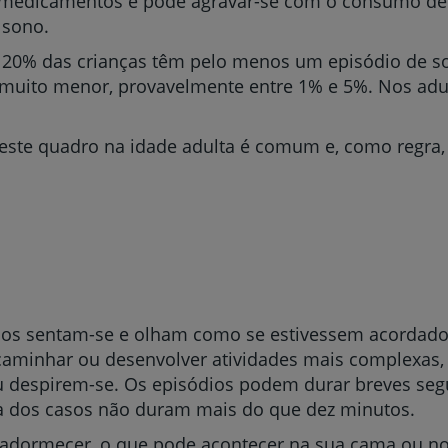
medicamentos e pode agravar-se com o consumo de á
 sono.
a 20% das crianças têm pelo menos um episódio de 
 muito menor, provavelmente entre 1% e 5%. Nos adul
este quadro na idade adulta é comum e, como regra
s sentam-se e olham como se estivessem acordados 
caminhar ou desenvolver atividades mais complexas, 
ou despirem-se. Os episódios podem durar breves s
a dos casos não duram mais do que dez minutos.
a adormecer, o que pode acontecer na sua cama ou nou