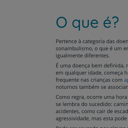
um
leitor
de
O que é?
tela;
Pressione
Control-
F10
para
Pertence à categoria das do
abrir
sonambulismo, o que é um err
um
igualmente diferentes.
menu
de
É uma doença bem definida, m
acessibilidade.
em qualquer idade, começa ha
frequente nas crianças com
a
noturnos também se associa
Como regra, ocorre uma hora
se lembra do sucedido: cami
acidentes, como cair de escad
agressividade, mas esta pode