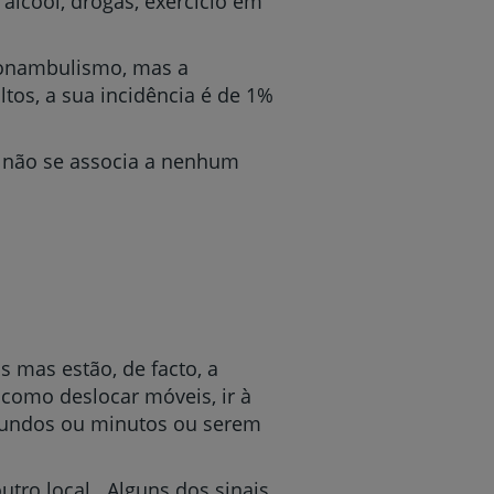
lcool, drogas, exercício em
sonambulismo, mas a
tos, a sua incidência é de 1%
, não se associa a nenhum
mas estão, de facto, a
como deslocar móveis, ir à
egundos ou minutos ou serem
tro local. Alguns dos sinais