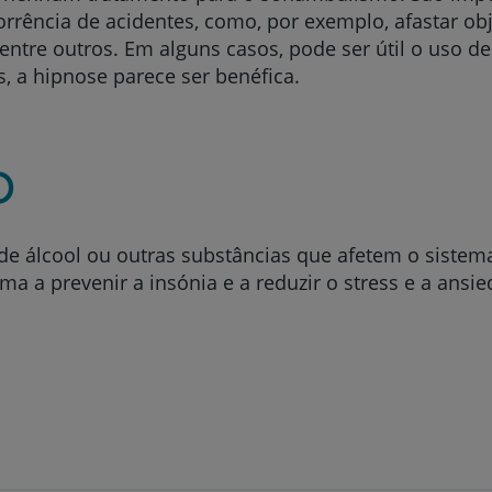
rência de acidentes, como, por exemplo, afastar obje
My CUF
entre outros. Em alguns casos, pode ser útil o uso de
, a hipnose parece ser benéfica.
Clientes e acompanhantes
CUF Academic Center
o
Para profissionais
de álcool ou outras substâncias que afetem o sistem
Sobre nós
ma a prevenir a insónia e a reduzir o stress e a ans
Contacte-nos