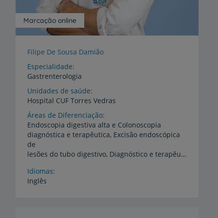
Marcação online
Filipe De Sousa Damião
Especialidade
Gastrenterologia
Unidades de saúde
Hospital
CUF
Torres
Vedras
Áreas de Diferenciação
Endoscopia digestiva alta e Colonoscopia
diagnóstica e terapêutica, Excisão endoscópica
de
lesões do tubo digestivo, Diagnóstico e terapêutica de doença do refluxo gastro-esofágico e gastrite, Hepatologia e doenças vasculares do fígado, Biópsia hepática, Elastografia hepática e esplénica, Hipertensão portal
Idiomas
Inglês