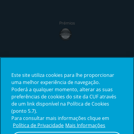
Prémios
award4
Certificações
Este site utiliza cookies para lhe proporcionar
certification2
certification3
uma melhor experiência de navegação.
Poderá a qualquer momento, alterar as suas
preferências de cookies do site da CUF através
de um link disponível na Política de Cookies
(ponto 5.7).
Reclamações e Elogios
Para consultar mais informações clique em
Reclamações
Política de Privacidade
Mais Informações
e
elogios